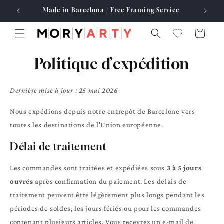
et
Made in Barcelona / Free Framing Service
passer
au
contenu
Panier
Politique d’expédition
Dernière mise à jour : 25 mai 2026
Nous expédions depuis notre entrepôt de Barcelone vers
toutes les destinations de l'Union européenne.
Délai de traitement
Les commandes sont traitées et expédiées sous
3 à 5 jours
ouvrés
après confirmation du paiement. Les délais de
traitement peuvent être légèrement plus longs pendant les
périodes de soldes, les jours fériés ou pour les commandes
contenant plusieurs articles. Vous recevrez un e-mail de