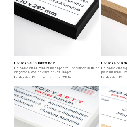
Cadre en aluminium noir
Cadre en bois de
Ce cadre en aluminium noir apporte une finition nette et
Ce cadre classiqu
élégante à vos affiches et vos tirages. ...
pour un rendu int
Poster dès €15 · Encadré dès €26,67
Poster dès €15 