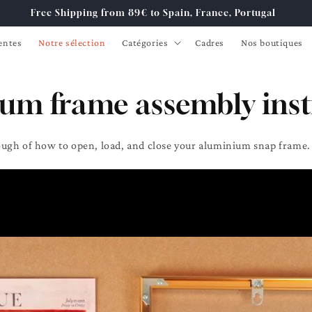
Free Shipping from 89€ to Spain, France, Portugal
entes
Notre sélection
Catégories
Cadres
Nos boutiques
um frame assembly inst
ugh of how to open, load, and close your aluminium snap frame.