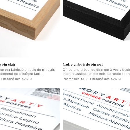
 pin clair
Cadre en bois de pin noir
e est fabriqué en bois de pin clair,
Offrez une présence discrète à vos visuel
emporel qui s'intègre faci...
cadre classique en pin noir, au rendu sobre
· Encadré dès €26,67
Poster dès €15 · Encadré dès €26,67