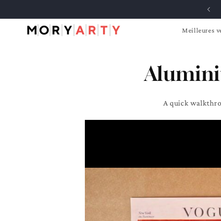
et
passer
au
contenu
Meilleures v
Alumini
A quick walkthro