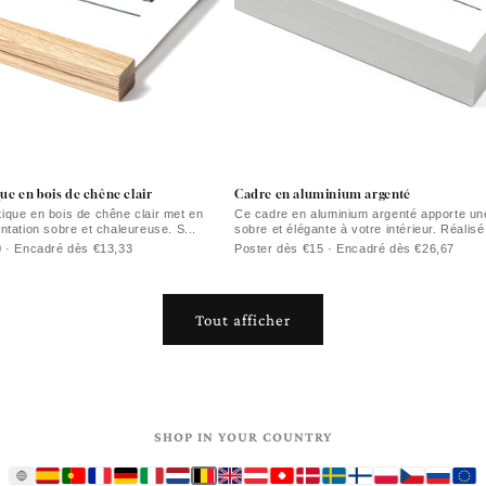
e en bois de chêne clair
Cadre en aluminium argenté
que en bois de chêne clair met en
Ce cadre en aluminium argenté apporte un
ntation sobre et chaleureuse. S...
sobre et élégante à votre intérieur. Réalisé 
0 · Encadré dès €13,33
Poster dès €15 · Encadré dès €26,67
Tout afficher
SHOP IN YOUR COUNTRY